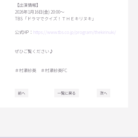
【出演情報】
2026年1月16日(金) 20:00～
TBS「ドラマでクイズ！ＴＨＥキリヌキ」
公式HP：
https://www.tbs.co.jp/program/thekirinuki/
ぜひご覧ください♪
＃村瀬紗英 ＃村瀬紗英FC
前へ
一覧に戻る
次へ