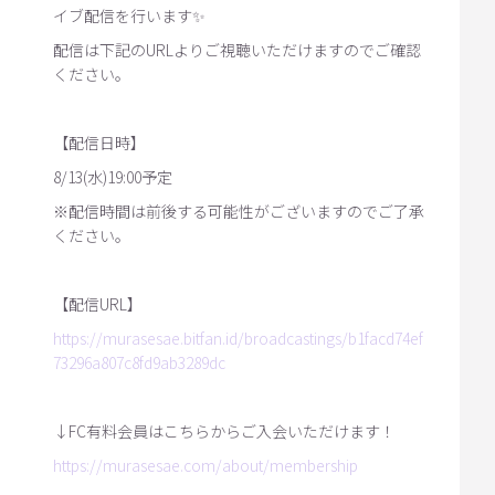
イブ配信を行います✨
配信は下記のURLよりご視聴いただけますのでご確認
ください。
【配信日時】
8/13(水)19:00予定
※配信時間は前後する可能性がございますのでご了承
ください。
【配信URL】
https://murasesae.bitfan.id/broadcastings/b1facd74ef
73296a807c8fd9ab3289dc
↓FC有料会員はこちらからご入会いただけます！
https://murasesae.com/about/membership