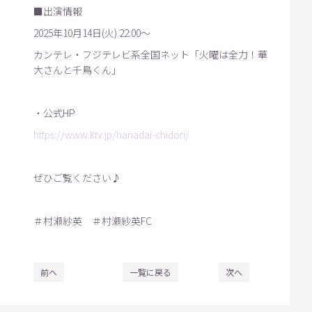
■出演情報
2025年10月14日(火) 22:00～
カンテレ・フジテレビ系全国ネット「火曜は全力！華
大さんと千鳥くん」
・公式HP
https://www.ktv.jp/hanadai-chidori/
ぜひご覧ください♪
＃村瀬紗英 ＃村瀬紗英FC
前へ
一覧に戻る
次へ