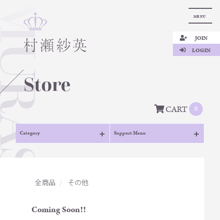
MENU
JOIN
LOGIN
Store
CART
0
Category
Support Menu
全商品
その他
Coming Soon!!